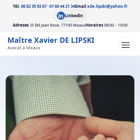
Tél.
06 82 35 92 67
·
01 60 44 21 34
Email
xde.lipski@yahoo.fr
LinkedIn
Adresse
25 Bd Jean Rose, 77100 Meaux
Horaires
08:00 – 19:00
Maître Xavier DE LIPSKI
Avocat à Meaux
Ouvrir le