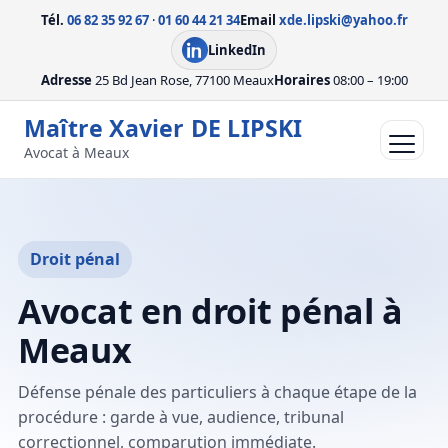
Tél.
06 82 35 92 67
·
01 60 44 21 34
Email
xde.lipski@yahoo.fr
LinkedIn
Adresse
25 Bd Jean Rose, 77100 Meaux
Horaires
08:00 – 19:00
Maître Xavier DE LIPSKI
Avocat à Meaux
Ouvrir le
Droit pénal
Avocat en droit pénal à
Meaux
Défense pénale des particuliers à chaque étape de la
procédure : garde à vue, audience, tribunal
correctionnel, comparution immédiate.