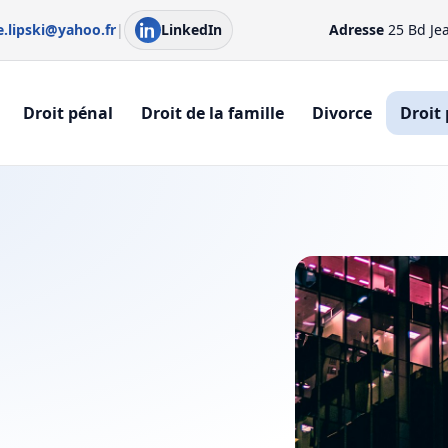
e.lipski@yahoo.fr
|
LinkedIn
Adresse
25 Bd Je
Droit pénal
Droit de la famille
Divorce
Droit 